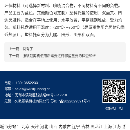
环保材料（可选择新材料、喷嘴混合物，不同材料有不同的负载。
产品主要为蓝色，其他颜色可定制）塑料托盘的使用：双面叉、四
边叉进料，适合在平地上使用；水平放置，平整规则堆放，受力均
匀。塑料托盘适用于温度：-20℃～+50℃（尽量避免阳光照射和靠
近热源）。塑料托盘分为九腿、田形、川形和双面。
上一篇：没有了！
下一篇：
服装裁剪机使用后需要进行哪些重要的检查和维
电话： 13913652233
邮箱：sales@wuxijiuhong.cn
地址：无锡市滨湖区钱姚路88号-J-17-10
无锡市久弘服装机械有限公司
苏ICP备2022029391号-1
微信扫一扫
城市分站：
北京
天津
河北
山西
内蒙古
辽宁
吉林
黑龙江
上海
江苏
浙