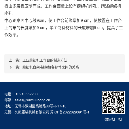
板由多层板压制而成，工作台面板上设有缝纫机座孔，所述缝纫机
座孔
中心距桌面中心线9cm，使工作台前缘增加9 cm，使放置在工作台
上的布的长度增加9 cm，单个制备材料的长度增加9 cm，提高了工
作效率。
上一篇：
工业缝纫机工作台的制造方法
下一篇：
缝纫机台架-缝纫机各部件之间的关系
电话： 13913652233
邮箱：sales@wuxijiuhong.cn
地址：无锡市滨湖区钱姚路88号-J-17-10
无锡市久弘服装机械有限公司
苏ICP备2022029391号-1
微信扫一扫