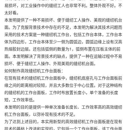
易损坏，对工业操作中的缝纫工人也非常不利。整体外观不好。不
太好看。
本发明提供了一种不易损坏、便于缝纫工人操作、美观的缝纫机台
面。为了克服背景技术中存在的不足，本发明为解决其技术问题而
采用的技术方案是一种缝纫机工作台，包括工作台本体，工作台本
体为四边形，工作台本体至少一侧为圆弧边，圆弧边缘上设有汉高
热熔胶封边层。还包括弧侧的数量为1，弧侧布置在压板主体的前
面。本发明解决了背景技术的缺点，提供了一种在运输过程中不易
损坏、便于缝纫工人操作、外观美观的缝纫机台面。
如何制作高效缝纫机工作台面板：
在现有技术的缝纫机工作台面板中，缝纫机底座孔与工作台面板前
缘之间的距离相对较短，并且大多数位于中心位置。对于这种结构
的缝纫机的工作台面板，工作时布放置长度小，单个准备的长度
短，工作效率低。
本发明的目的是提供一种单次准备长度长、工作效率高的高效缝纫
机工作台面板，以弥补现有技术的不足。
为了达到上述目的，本实用新型的高效缝纫机工作台面板是在现有
技术的基础上改进和实现的，它包括一个工作台面板，该工作台面